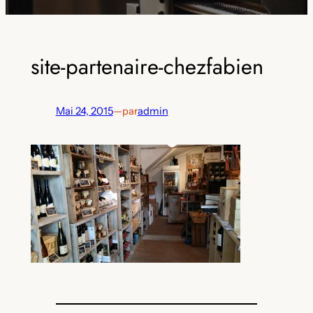
site-partenaire-chezfabien
Mai 24, 2015
—
par
admin