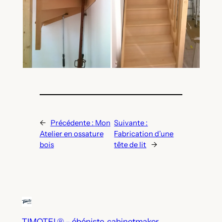
←
Précédente :
Mon
Suivante :
Atelier en ossature
Fabrication d’une
bois
tête de lit
→
TIMOTEI ® – ébéniste, cabinetmaker