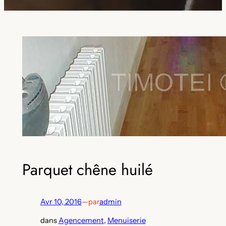
Parquet chêne huilé
Avr 10, 2016
—
par
admin
dans
Agencement
, 
Menuiserie