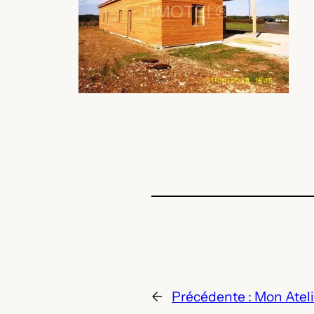
←
Précédente :
Mon Ateli