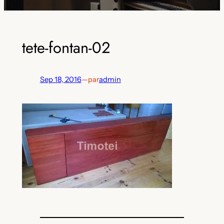
tete-fontan-02
Sep 18, 2016
—
par
admin