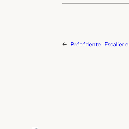
←
Précédente :
Escalier 