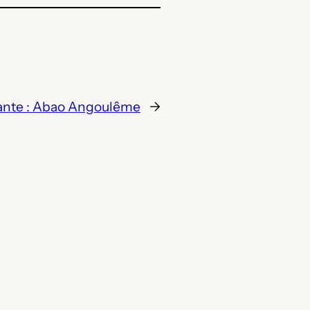
ante :
Abao Angoulême
→