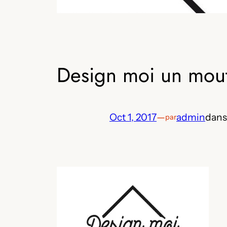
Design moi un mou
Oct 1, 2017
—
admin
dan
par