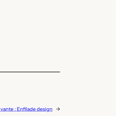
ivante :
Enfilade design
→