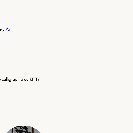
ns
Art
 calligraphie de KITTY.