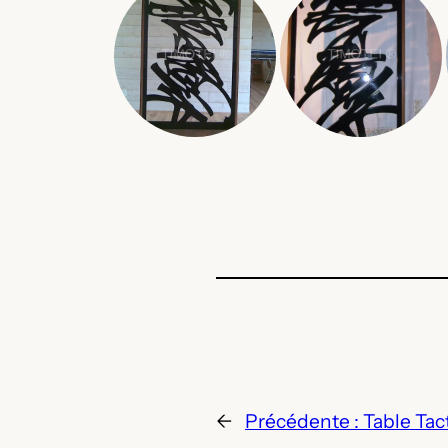
←
Précédente :
Table Tact