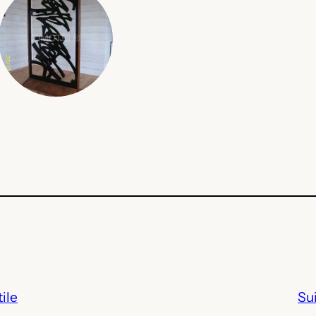
ile
Su