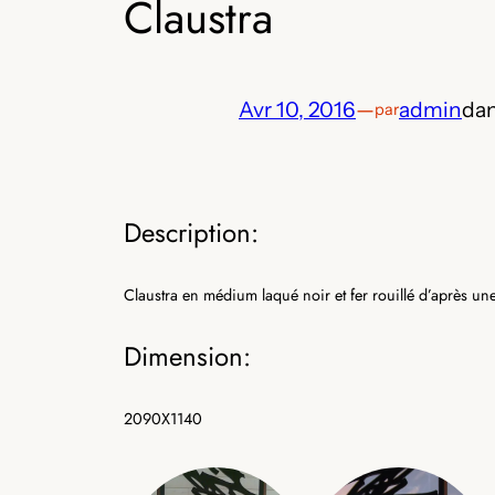
Claustra
Avr 10, 2016
—
admin
da
par
Description:
Claustra en médium laqué noir et fer rouillé d’après une
Dimension:
2090X1140