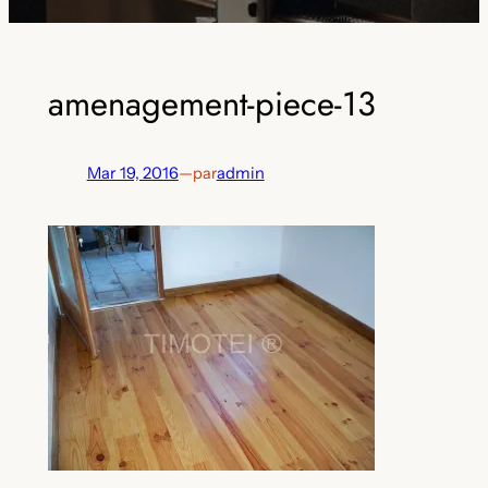
amenagement-piece-13
Mar 19, 2016
—
par
admin